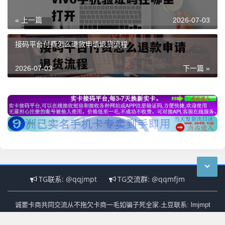
« 上一篇
2026-07-03
接码平台付费怎么退款申请退货流程
2026-07-03
下一篇 »
TG联系: @qqjmpt
TG交流群: @qqmfjm
诚要卡商共同交流从不拖欠卡商一毛如骗子死全家.土豆联系: lmjmpt
实体号接码
Copyright
2015-2024
版权所有. 基于
安全运行
2555
天