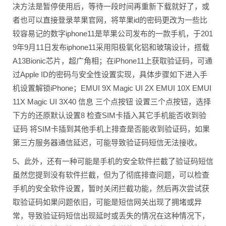
决方法是暂停使用后，等待一段时间再重新下载就好了，或
者也可以直接登录苹果官网，将苹果id的密码更改为一些比
较容易记的数字iphone11是苹果公司发布的一款手机，于201
9年9月11日发布iphone11采用阳极氧化铝和玻璃设计，搭载
A13Bionic芯片，超广角相；在iPhone11上获取验证码，可通
过Apple ID的密码与安全性设置实现，具体步骤如下进入手
机设置解锁iPhone；EMUI 9X Magic UI 2X EMUI 10X EMUI
11X Magic UI 3X40 信息 三个点按钮 设置三个点按钮，选择
下方的还原默认设置8 检查SIM卡插入其它手机能否收到验
证码 将SIM卡插到其他手机上排查是否能收到验证码，如果
第三方服务器通信延迟，可能导致验证码短信无法接收。
5、此外，还有一种可能是手机的安全软件拦截了验证码短信
虽然您提到没有软件拦截，但为了彻底排查问题，可以检查
手机的安全软件设置，暂时关闭拦截功能，然后再次尝试获
取验证码如果问题依旧，可能是短信网关出现了拥堵或异
常，导致验证码短信出现延时或丢失的情况在这种情况下，