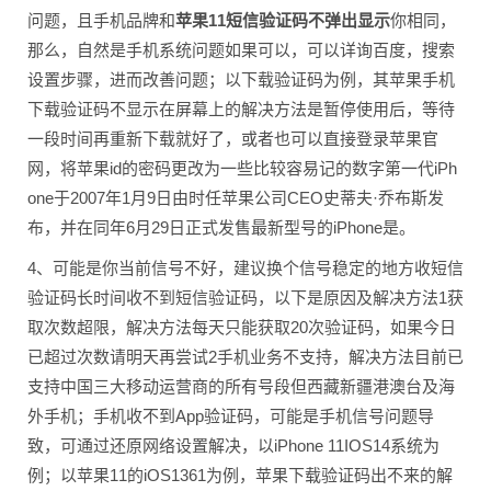
问题，且手机品牌和
苹果11短信验证码不弹出显示
你相同，
那么，自然是手机系统问题如果可以，可以详询百度，搜索
设置步骤，进而改善问题；以下载验证码为例，其苹果手机
下载验证码不显示在屏幕上的解决方法是暂停使用后，等待
一段时间再重新下载就好了，或者也可以直接登录苹果官
网，将苹果id的密码更改为一些比较容易记的数字第一代iPh
one于2007年1月9日由时任苹果公司CEO史蒂夫·乔布斯发
布，并在同年6月29日正式发售最新型号的iPhone是。
4、可能是你当前信号不好，建议换个信号稳定的地方收短信
验证码长时间收不到短信验证码，以下是原因及解决方法1获
取次数超限，解决方法每天只能获取20次验证码，如果今日
已超过次数请明天再尝试2手机业务不支持，解决方法目前已
支持中国三大移动运营商的所有号段但西藏新疆港澳台及海
外手机；手机收不到App验证码，可能是手机信号问题导
致，可通过还原网络设置解决，以iPhone 11IOS14系统为
例；以苹果11的iOS1361为例，苹果下载验证码出不来的解