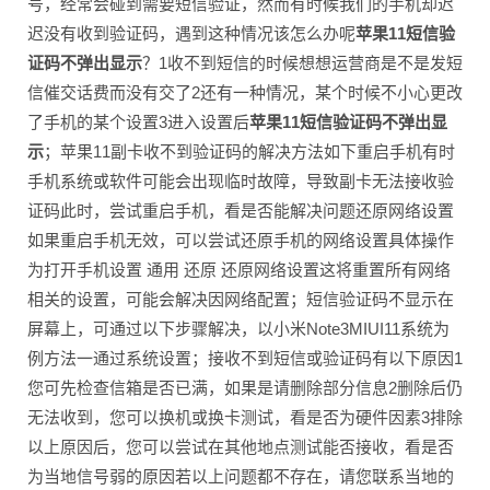
号，经常会碰到需要短信验证，然而有时候我们的手机却迟
迟没有收到验证码，遇到这种情况该怎么办呢
苹果11短信验
证码不弹出显示
？1收不到短信的时候想想运营商是不是发短
信催交话费而没有交了2还有一种情况，某个时候不小心更改
了手机的某个设置3进入设置后
苹果11短信验证码不弹出显
示
；苹果11副卡收不到验证码的解决方法如下重启手机有时
手机系统或软件可能会出现临时故障，导致副卡无法接收验
证码此时，尝试重启手机，看是否能解决问题还原网络设置
如果重启手机无效，可以尝试还原手机的网络设置具体操作
为打开手机设置 通用 还原 还原网络设置这将重置所有网络
相关的设置，可能会解决因网络配置；短信验证码不显示在
屏幕上，可通过以下步骤解决，以小米Note3MIUI11系统为
例方法一通过系统设置；接收不到短信或验证码有以下原因1
您可先检查信箱是否已满，如果是请删除部分信息2删除后仍
无法收到，您可以换机或换卡测试，看是否为硬件因素3排除
以上原因后，您可以尝试在其他地点测试能否接收，看是否
为当地信号弱的原因若以上问题都不存在，请您联系当地的