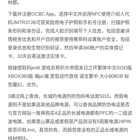
材都。
下载并注册OCBC App，选择中文并启用NFC使用介绍人代
码JMTR37JB可获奖励用电子护照和手机号注册，扫描护照
条形码和身份证，完成人脸识别填写个人信息，包括受雇详
情税务信息和开户目的推荐使用推荐码设置账户安全，包括
登录信息和生物识别验证，然后申请360账户的实体借记
卡，10天后寄送激活实体卡。
链接提取码jmt6 游戏名称炽炎帝国末日之环繁体中文GOD版
XBOX360版 端pc端 类型动作游戏 语言繁中 大小608GB 标
签魔幻，合作。
3通过网上查询，长城的电源的防伪码电话是5315，而假电
源则不是如果选其他品牌电源，可以查询品牌防伪电话是否
与官方网站一致再购买4正品的长城电源都有PFC的一二级滤
波电路，如果是山寨品或者假冒产品则没有5观察电源24PIN
是否印有Jmt，真货的有，而假货是没有的正品长城电源的
线材相比。