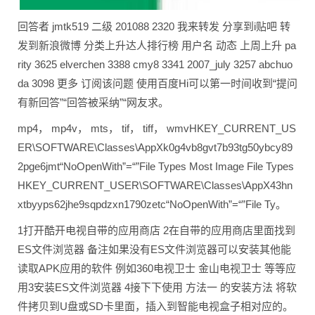
回答者 jmtk519 二级 201088 2320 我来转发 分享到i贴吧 转
发到新浪微博 分类上升达人排行榜 用户名 动态 上周上升 pa
rity 3625 elverchen 3388 cmy8 3341 2007_july 3257 abchuo
da 3098 更多 订阅该问题 使用百度Hi可以第一时间收到“提问
有新回答”“回答被采纳”“网友求。
mp4， mp4v， mts， tif， tiff， wmvHKEY_CURRENT_US
ER\SOFTWARE\Classes\AppXk0g4vb8gvt7b93tg50ybcy89
2pge6jmt“NoOpenWith”=“”File Types Most Image File Types
HKEY_CURRENT_USER\SOFTWARE\Classes\AppX43hn
xtbyyps62jhe9sqpdzxn1790zetc“NoOpenWith”=“”File Ty。
1打开酷开电视自带的应用商店 2在自带的应用商店里面找到
ES文件浏览器 备注如果没有ES文件浏览器可以安装其他能
读取APK应用的软件 例如360电视卫士 金山电视卫士 等等应
用3安装ES文件浏览器 4接下下使用 方法一 的安装方法 将软
件拷贝到U盘或SD卡里面，插入到智能电视盒子相对应的。