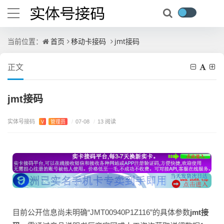
首页
移动卡接码
jmt接码
当前位置：
正文
jmt接码
实体号接码
V
管理员
/
07-08
/
13 阅读
目前公开信息尚未明确“JMT00940P1Z116”的具体参数
jmt接