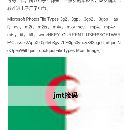
线的工作，所以电子厂都是二十多岁的年轻人，38岁确实比
较难进电子厂了电气。
Microsoft PhotosFile Types 3g2，3gp， 3gp2， 3gpp， as
f， avi， m2t， m2ts， m4v， mkv mov， mp4， mp4v，
mts， tif， tiff， wmvHKEY_CURRENT_USER\SOFTWAR
E\Classes\AppXk0g4vb8gvt7b93tg50ybcy892pge6jmtquotN
oOpenWithquot=quotquotFile Types Most Image。