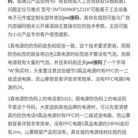
码
，需通过产品说明书厂商官网或人工咨询获取详细数据1
问题定位与难点 型号“JMT00940P1Z116”可能属于工业设备
电子元件或定制化部件类别
jmt接码
，其命名规则可能与厂商
内部编码相关公开渠道缺乏直接对应的技术参数，主因可能
为小众产品专供客户使用或新。
1真电源的防伪码底色和纸张一致，这个技术要求更高，而假
防伪标签的就会用白色2真电源的标签纸平整没有气泡，而假
电源就有大量的气泡，并且条码前还多
jmt接码
了一个字母
“W”购买时，大家要注意这些细节3真品电源时有PFC的一二
级滤波电路，而山寨假冒差评就非常简单，没有PFC电路5电
源的24。
3真电源防伪码上的电话是5315，假电源防伪码上的电话则
不是这个号码，大家选购其他品牌的电源时，可以先查清楚
真的防伪电话4真品电源时有PFC的一二级滤波电路，而山寨
假冒差评就非常简单，没有PFC电路5真品电源的24PIN会印
有Jmt，山寨假冒产品则没有，真长城的电源线材比假的线