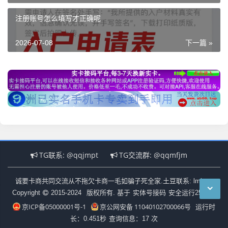
注册账号怎么填写才正确呢
2026-07-08
下一篇 »
TG联系: @qqjmpt
TG交流群: @qqmfjm
诚要卡商共同交流从不拖欠卡商一毛如骗子死全家.土豆联系: lmjmpt
实体号接码
Copyright
2015-2024
版权所有. 基于
安全运行
2559
天
京ICP备05000001号-1
京公网安备 11040102700066号
运行时
长：0.451秒
查询信息：17 次