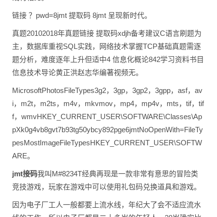
链接 ？pwd=8jmt 提取码 8jmt 呈现新时代。
真题20102018年真题链接 提取码xdjh备考建议C语言刷题为
主，数据库重视SQL实践，网络技术掌握TCP基础真题需逐
题分析，难度逐年上升但适中4 信息化概论842学习资料书目
信息技术导论黄正洪赵志华编著视频无。
MicrosoftPhotosFileTypes3g2，3gp，3gp2，3gpp，asf，av
i，m2t，m2ts，m4v，mkvmov，mp4，mp4v，mts，tif，tif
f，wmvHKEY_CURRENT_USER\SOFTWARE\Classes\Ap
pXk0g4vb8gvt7b93tg50ybcy892pge6jmtNoOpenWith=FileTy
pesMostImageFileTypesHKEY_CURRENT_USER\SOFTW
ARE。
jmt接码
我叫M#8234T经典再现是一款非常有意思的冒险类
竞技游戏，玩家在游戏中可以使用礼包码兑换道具和游戏。
因为电子厂工人一般都要上流水线，年纪大了会不适应流水